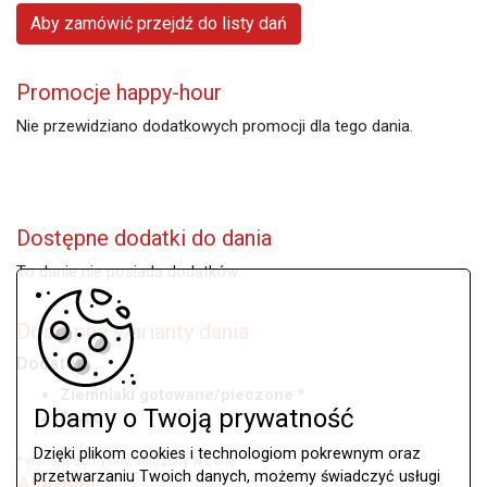
Aby zamówić przejdź do listy dań
Promocje happy-hour
Nie przewidziano dodatkowych promocji dla tego dania.
Dostępne dodatki do dania
To danie nie posiada dodatków.
Dostępne warianty dania
Dodatek:
Ziemniaki gotowane/pieczone
*
Dbamy o Twoją prywatność
Frytki
Dzięki plikom cookies i technologiom pokrewnym oraz
* wariant domyślny, wliczony w cenę
przetwarzaniu Twoich danych, możemy świadczyć usługi
Alergeny