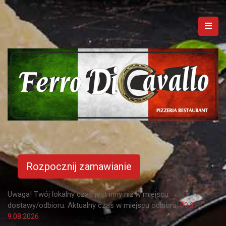
Rozpocznij zamawianie
Uwaga! Twój lokalny czas jest inny niż w miejscu
dostawy/odbioru. Aktualny czas w miejscu odbioru:
00:31
9.08.2026