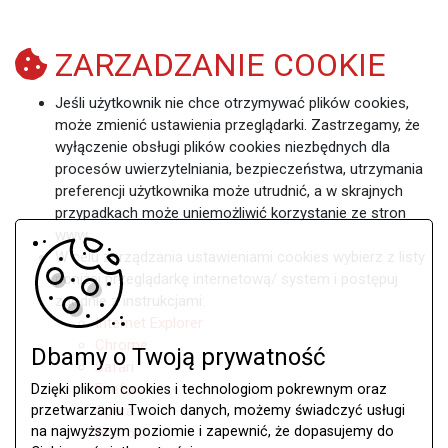
ZARZADZANIE
COOKIE
Jeśli użytkownik nie chce otrzymywać plików cookies,
może zmienić ustawienia przeglądarki. Zastrzegamy, że
wyłączenie obsługi plików cookies niezbędnych dla
procesów uwierzytelniania, bezpieczeństwa, utrzymania
preferencji użytkownika może utrudnić, a w skrajnych
przypadkach może uniemożliwić korzystanie ze stron
www
W celu zarządzania ustawieniami cookies wybierz z listy
poniżej przeglądarkę internetową/ system i postępuj
zgodnie z instrukcjami:
Internet Explorer
Chrome
Dbamy o Twoją prywatność
Safari
Firefox
Dzięki plikom cookies i technologiom pokrewnym oraz
Opera
przetwarzaniu Twoich danych, możemy świadczyć usługi
na najwyższym poziomie i zapewnić, że dopasujemy do
Android