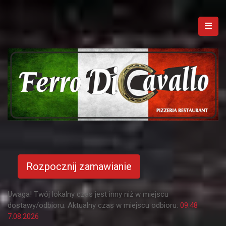
Rozpocznij zamawianie
Uwaga! Twój lokalny czas jest inny niż w miejscu
dostawy/odbioru. Aktualny czas w miejscu odbioru:
09:48
7.08.2026