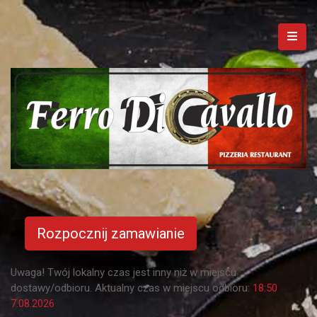
Rozpocznij zamawianie
Uwaga! Twój lokalny czas jest inny niż w miejscu
dostawy/odbioru. Aktualny czas w miejscu odbioru:
18:50
7.08.2026