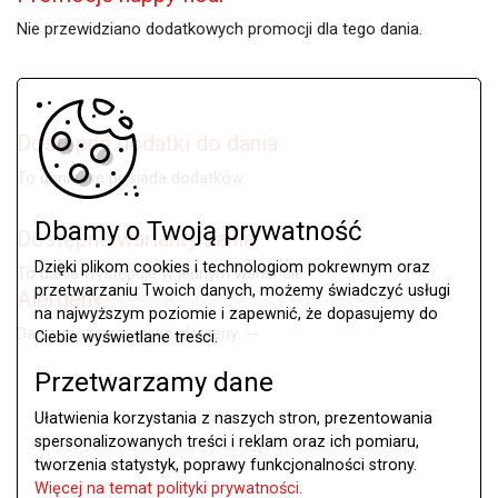
Nie przewidziano dodatkowych promocji dla tego dania.
Dostępne dodatki do dania
To danie nie posiada dodatków.
Dbamy o Twoją prywatność
Dostępne warianty dania
Dzięki plikom cookies i technologiom pokrewnym oraz
To danie występuje w jednym wariancie.
przetwarzaniu Twoich danych, możemy świadczyć usługi
Alergeny
na najwyższym poziomie i zapewnić, że dopasujemy do
Danie może zawierać alergeny: --
Ciebie wyświetlane treści.
Przetwarzamy dane
Ułatwienia korzystania z naszych stron, prezentowania
spersonalizowanych treści i reklam oraz ich pomiaru,
tworzenia statystyk, poprawy funkcjonalności strony.
Więcej na temat polityki prywatności.